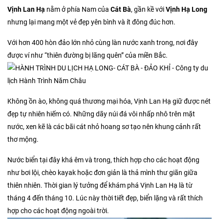
Vịnh Lan Hạ
nằm ở phía Nam của
Cát Bà
, gần kề với
Vịnh Hạ Long
nhưng lại mang một vẻ đẹp yên bình và ít đông đúc hơn.
Với hơn 400 hòn đảo lớn nhỏ cùng làn nước xanh trong, nơi đây
được ví như “thiên đường bị lãng quên” của miền Bắc.
Không ồn ào, không quá thương mại hóa, Vịnh Lan Hạ giữ được nét
đẹp tự nhiên hiếm có. Những dãy núi đá vôi nhấp nhô trên mặt
nước, xen kẽ là các bãi cát nhỏ hoang sơ tạo nên khung cảnh rất
thơ mộng.
Nước biển tại đây khá êm và trong, thích hợp cho các hoạt động
như bơi lội, chèo kayak hoặc đơn giản là thả mình thư giãn giữa
thiên nhiên. Thời gian lý tưởng để khám phá Vịnh Lan Hạ là từ
tháng 4 đến tháng 10. Lúc này thời tiết đẹp, biển lặng và rất thích
hợp cho các hoạt động ngoài trời.