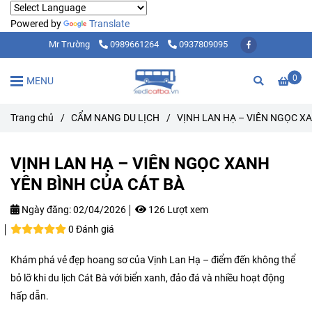
Powered by
Translate
Mr Trường
0989661264
0937809095
0
MENU
Trang chủ
/
CẨM NANG DU LỊCH
/
VỊNH LAN HẠ – VIÊN NGỌC XA
VỊNH LAN HẠ – VIÊN NGỌC XANH
YÊN BÌNH CỦA CÁT BÀ
Ngày đăng:
02/04/2026
126 Lượt xem
0 Đánh giá
Khám phá vẻ đẹp hoang sơ của Vịnh Lan Hạ – điểm đến không thể
bỏ lỡ khi du lịch Cát Bà với biển xanh, đảo đá và nhiều hoạt động
hấp dẫn.