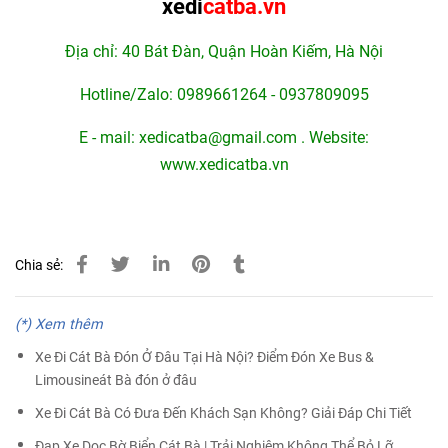
xedi
catba.vn
Địa chỉ: 40 Bát Đàn, Quận Hoàn Kiếm, Hà Nội
Hotline/Zalo: 0989661264 - 0937809095
E - mail: xedicatba@gmail.com .
Website:
www.xedicatba.vn
Chia sẻ:
(*) Xem thêm
Xe Đi Cát Bà Đón Ở Đâu Tại Hà Nội? Điểm Đón Xe Bus &
Limousineát Bà đón ở đâu
Xe Đi Cát Bà Có Đưa Đến Khách Sạn Không? Giải Đáp Chi Tiết
Đạp Xe Dọc Bờ Biển Cát Bà | Trải Nghiệm Không Thể Bỏ Lỡ