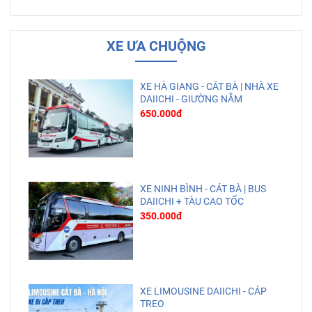
XE ƯA CHUỘNG
XE HÀ GIANG - CÁT BÀ | NHÀ XE
DAIICHI - GIƯỜNG NẰM
650.000đ
XE NINH BÌNH - CÁT BÀ | BUS
DAIICHI + TÀU CAO TỐC
350.000đ
XE LIMOUSINE DAIICHI - CÁP
TREO