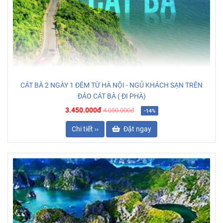
CÁT BÀ 2 NGÀY 1 ĐÊM TỪ HÀ NỘI - NGỦ KHÁCH SẠN TRÊN
ĐẢO CÁT BÀ ( ĐI PHÀ)
3.450.000đ
4.050.000đ
-14%
Chi tiết ››
Đặt ngay