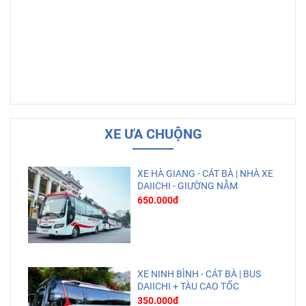
XE ƯA CHUỘNG
XE HÀ GIANG - CÁT BÀ | NHÀ XE
DAIICHI - GIƯỜNG NẰM
650.000đ
XE NINH BÌNH - CÁT BÀ | BUS
DAIICHI + TÀU CAO TỐC
350.000đ