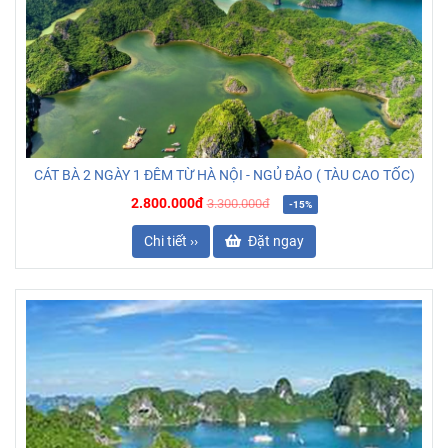
CÁT BÀ 2 NGÀY 1 ĐÊM TỪ HÀ NỘI - NGỦ ĐẢO ( TÀU CAO TỐC)
2.800.000đ
3.300.000đ
-15%
Chi tiết ››
Đặt ngay