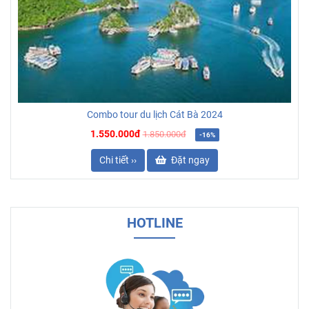
Combo tour du lịch Cát Bà 2024
1.550.000đ
1.850.000đ
-16%
Chi tiết ››
Đặt ngay
HOTLINE