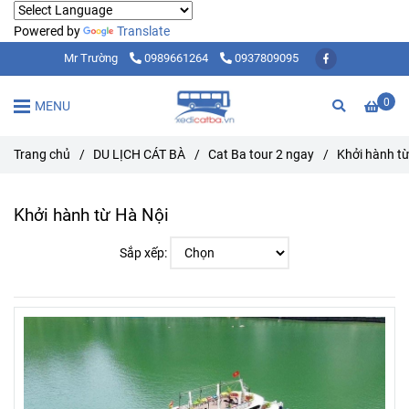
Powered by
Translate
Mr Trường
0989661264
0937809095
0
MENU
Trang chủ
/
DU LỊCH CÁT BÀ
/
Cat Ba tour 2 ngay
/
Khởi hành từ
Khởi hành từ Hà Nội
Sắp xếp: