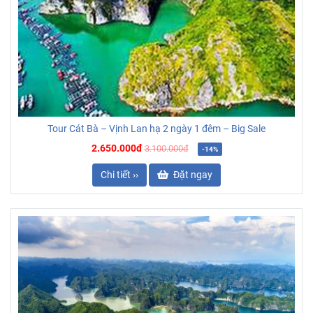
Tour Cát Bà – Vịnh Lan hạ 2 ngày 1 đêm – Big Sale
2.650.000đ
3.100.000đ
-14%
Chi tiết ››
Đặt ngay