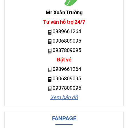
Mr Xuân Trường
Tư vấn hỗ trợ 24/7
0989661264
0906809095
0937809095
Đặt vé
0989661264
0906809095
0937809095
Xem bản đồ
FANPAGE