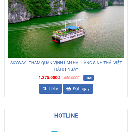
SKYWAY - THĂM QUAN VỊNH LAN HẠ - LÀNG SINH THÁI VIỆT
HẢI 01 NGÀY
1.375.000đ
1.650.000đ
-16%
Chi tiết ››
Đặt ngay
HOTLINE