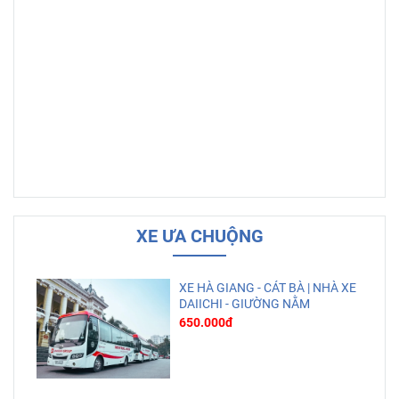
XE ƯA CHUỘNG
XE HÀ GIANG - CÁT BÀ | NHÀ XE
DAIICHI - GIƯỜNG NẰM
650.000đ