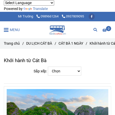
Powered by
Translate
Mr Trường
0989661264
0937809095
0
MENU
Trang chủ
/
DU LỊCH CÁT BÀ
/
CÁT BÀ 1 NGÀY
/
Khởi hành từ Cá
Khởi hành từ Cát Bà
Sắp xếp: