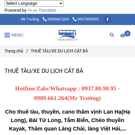
Powered by
Translate
Mr Trường
0989661264
0937809095
0
MENU
Trang chủ
/
THUÊ TÀU/XE DU LỊCH CÁT BÀ
THUÊ TÀU/XE DU LỊCH CÁT BÀ
Hotline/Zalo/Whatsapp : 0937.80.90.95 -
0989.661.264(Mr Trường)
Cho thuê tàu, thuyền, cano thăm vịnh Lan Hạ(Hạ
Long), Bái Tử
Long, Tắm Biển, Chèo thuyền
Kayak, Thăm quan Làng Chài, làng Việt Hải,...