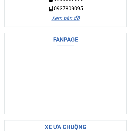
0937809095
Xem bản đồ
FANPAGE
XE ƯA CHUỘNG