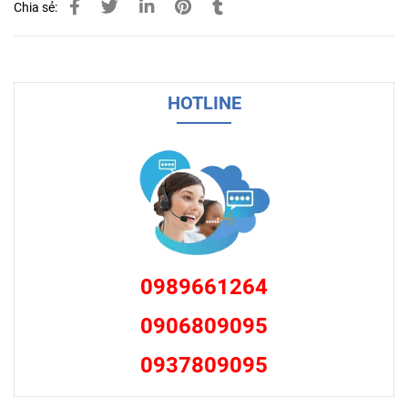
Chia sẻ:
HOTLINE
0989661264
0906809095
0937809095