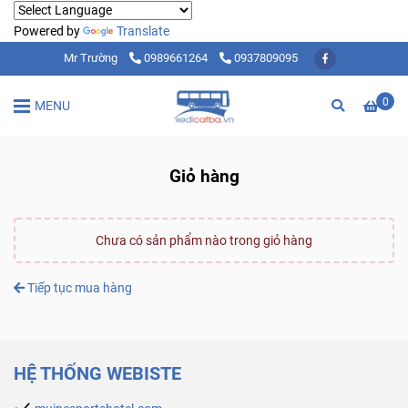
Powered by
Translate
Mr Trường
0989661264
0937809095
0
MENU
Giỏ hàng
Chưa có sản phẩm nào trong giỏ hàng
Tiếp tục mua hàng
HỆ THỐNG WEBISTE